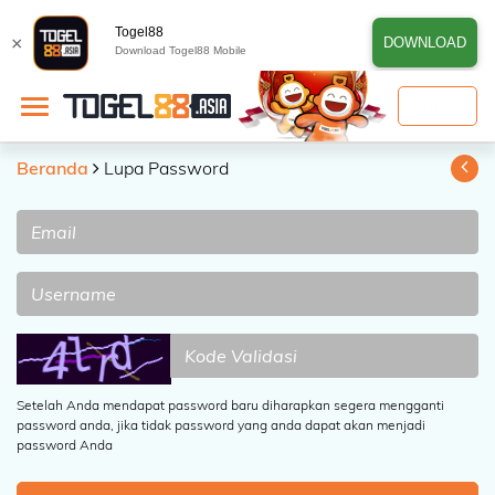
Togel88
×
DOWNLOAD
Download Togel88 Mobile
BERANDA
Daftar
NEWS :
DAH Dengan FITUR Terbaru, Deposit Via : - VIRTUAL ACCOUNT - E-WA
DAFTAR
Beranda
Lupa Password
TOGEL
LIVE
CASINO
SLOT
GAMES
ESPORTS
Setelah Anda mendapat password baru diharapkan segera mengganti
password anda, jika tidak password yang anda dapat akan menjadi
DEPOSIT
password Anda
HISTORY