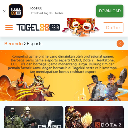
Togel88
×
DOWNLOAD
Download Togel88 Mobile
BERANDA
Daftar
NEWS :
DAH Dengan FITUR Terbaru, Deposit Via : - VIRTUAL ACCOUNT - E-WA
DAFTAR
Beranda
Esports
TOGEL
LIVE
CASINO
SLOT
GAMES
ESPORTS
DEPOSIT
HISTORY