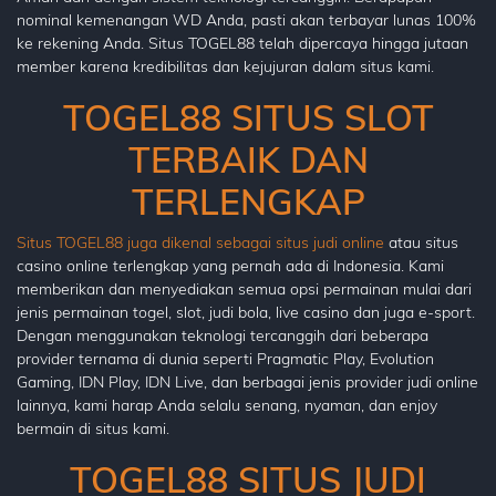
nominal kemenangan WD Anda, pasti akan terbayar lunas 100%
ke rekening Anda. Situs TOGEL88 telah dipercaya hingga jutaan
member karena kredibilitas dan kejujuran dalam situs kami.
TOGEL88 SITUS SLOT
TERBAIK DAN
TERLENGKAP
Situs TOGEL88 juga dikenal sebagai situs judi online
atau situs
casino online terlengkap yang pernah ada di Indonesia. Kami
memberikan dan menyediakan semua opsi permainan mulai dari
jenis permainan togel, slot, judi bola, live casino dan juga e-sport.
Dengan menggunakan teknologi tercanggih dari beberapa
provider ternama di dunia seperti Pragmatic Play, Evolution
Gaming, IDN Play, IDN Live, dan berbagai jenis provider judi online
lainnya, kami harap Anda selalu senang, nyaman, dan enjoy
bermain di situs kami.
TOGEL88 SITUS JUDI