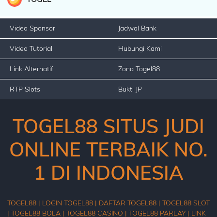
Video Sponsor
Jadwal Bank
Video Tutorial
Hubungi Kami
Link Alternatif
Zona Togel88
RTP Slots
Bukti JP
TOGEL88 SITUS JUDI
ONLINE TERBAIK NO.
1 DI INDONESIA
TOGEL88 |
LOGIN TOGEL88 |
DAFTAR TOGEL88 |
TOGEL88 SLOT
|
TOGEL88 BOLA |
TOGEL88 CASINO |
TOGEL88 PARLAY |
LINK