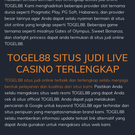
TOGEL88. Kami menghadirkan beberapa provider slot ternama
dunia seperti Pragmatic Play, PG Soft, Habanero, dan provider
besar lainnya agar Anda dapat selalu nyaman bermain di situs
slot online yang lengkap seperti TOGEL88. Beberapa game
ternama seperti misalnya Gates of Olympus, Sweet Bonanza,
dan starlight princess dapat anda termukan di situs judi online
TOGEL88.
TOGEL88 SITUS JUDI LIVE
CASINO TERLENGKAP
TOGEL88 situs judi online terbaik dan terlengkap selalu menjaga
bentuk pelayanan dan kualitas dari situs kami.
Pastikan Anda
selalu mengakses situs web resmi TOGEL88 yang dapat Anda
cek di situs official TOGEL88. Anda dapat juga melakukan
pencarian di Google untuk keyword TOGEL88 agar terhindar dari
situs penipuan yang mengatasnamakan brand kami. TOGEL88
selalu memberikan informasi update terkait link alternatif yang
dapat Anda gunakan untuk mengakses situs web kami.